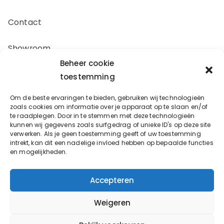
Contact
Showroom
Beheer cookie
Offerte aanvragen
toestemming
Om de beste ervaringen te bieden, gebruiken wij technologieën
Zakelijk inkopen
zoals cookies om informatie over je apparaat op te slaan en/of
te raadplegen. Door in te stemmen met deze technologieën
kunnen wij gegevens zoals surfgedrag of unieke ID's op deze site
verwerken. Als je geen toestemming geeft of uw toestemming
Oostergracht 17-10
intrekt, kan dit een nadelige invloed hebben op bepaalde functies
en mogelijkheden.
3763LX Soest
info@bouwbeslagspecialist.nl
Accepteren
Weigeren