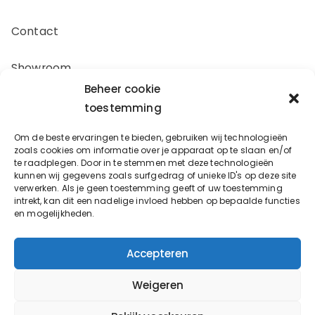
Contact
Showroom
Beheer cookie
Offerte aanvragen
toestemming
Om de beste ervaringen te bieden, gebruiken wij technologieën
Zakelijk inkopen
zoals cookies om informatie over je apparaat op te slaan en/of
te raadplegen. Door in te stemmen met deze technologieën
kunnen wij gegevens zoals surfgedrag of unieke ID's op deze site
verwerken. Als je geen toestemming geeft of uw toestemming
Oostergracht 17-10
intrekt, kan dit een nadelige invloed hebben op bepaalde functies
en mogelijkheden.
3763LX Soest
info@bouwbeslagspecialist.nl
Accepteren
Weigeren