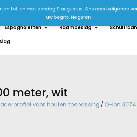
sloten tot en met zondag 9 augustus. Ons eerstvolgende 
uw begrip.
Negeren
Espagnoletten
Raambeslag
Schuifraa
slag
0 meter, wit
kaderprofiel voor houten toepassing
Q-lon 3074