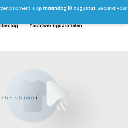
0
verzendmoment is op
maandag 10 augustus
. Bedankt voor
mbeslag
Tochtweringsprofielen
 3,5 - 5,5 mm