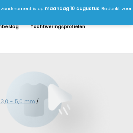
0
verzendmoment is op
maandag 10 augustus
. Bedankt voor
mbeslag
Tochtweringsprofielen
 3,0 - 5,0 mm