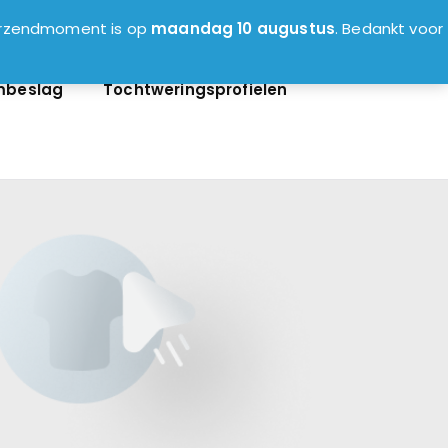
0
verzendmoment is op
maandag 10 augustus
. Bedankt voor
mbeslag
Tochtweringsprofielen