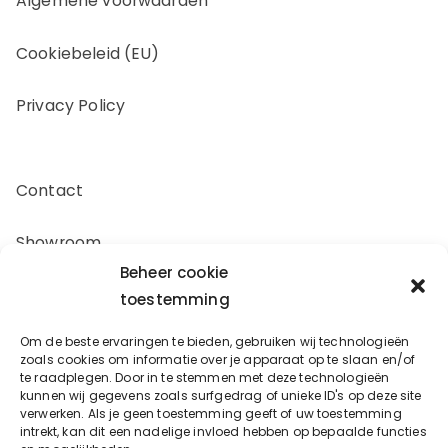
Algemene voorwaarden
Cookiebeleid (EU)
Privacy Policy
Contact
Showroom
Beheer cookie
Offerte aanvragen
toestemming
Om de beste ervaringen te bieden, gebruiken wij technologieën
Zakelijk inkopen
zoals cookies om informatie over je apparaat op te slaan en/of
te raadplegen. Door in te stemmen met deze technologieën
kunnen wij gegevens zoals surfgedrag of unieke ID's op deze site
verwerken. Als je geen toestemming geeft of uw toestemming
Oostergracht 17-10
intrekt, kan dit een nadelige invloed hebben op bepaalde functies