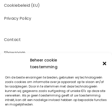
Cookiebeleid (EU)
Privacy Policy
Contact
Showroom
Beheer cookie
Offerte aanvragen
toestemming
Om de beste ervaringen te bieden, gebruiken wij technologieën
Zakelijk inkopen
zoals cookies om informatie over je apparaat op te slaan en/of
te raadplegen. Door in te stemmen met deze technologieën
kunnen wij gegevens zoals surfgedrag of unieke ID's op deze site
verwerken. Als je geen toestemming geeft of uw toestemming
Oostergracht 17-10
intrekt, kan dit een nadelige invloed hebben op bepaalde functies
en mogelijkheden.
3763LX Soest