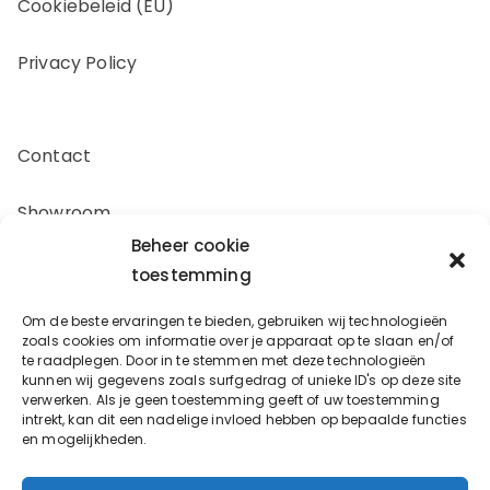
Cookiebeleid (EU)
Privacy Policy
Contact
Showroom
Beheer cookie
Offerte aanvragen
toestemming
Om de beste ervaringen te bieden, gebruiken wij technologieën
Zakelijk inkopen
zoals cookies om informatie over je apparaat op te slaan en/of
te raadplegen. Door in te stemmen met deze technologieën
kunnen wij gegevens zoals surfgedrag of unieke ID's op deze site
verwerken. Als je geen toestemming geeft of uw toestemming
Oostergracht 17-10
intrekt, kan dit een nadelige invloed hebben op bepaalde functies
en mogelijkheden.
3763LX Soest