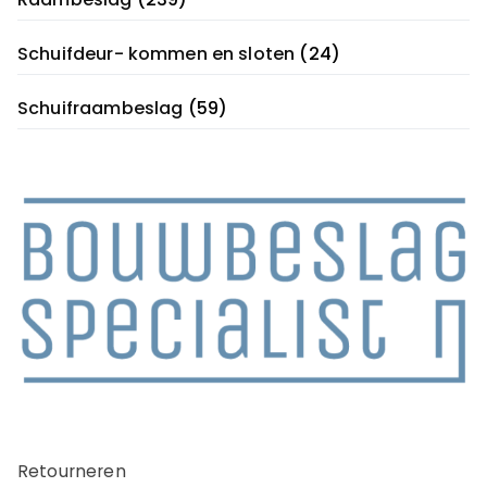
Schuifdeur- kommen en sloten
(24)
Schuifraambeslag
(59)
Retourneren