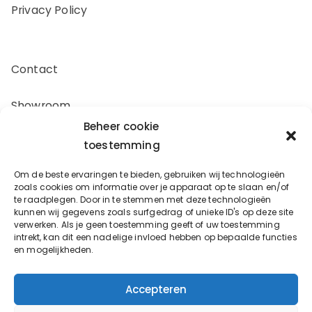
Privacy Policy
Contact
Showroom
Beheer cookie
Offerte aanvragen
toestemming
Om de beste ervaringen te bieden, gebruiken wij technologieën
Zakelijk inkopen
zoals cookies om informatie over je apparaat op te slaan en/of
te raadplegen. Door in te stemmen met deze technologieën
kunnen wij gegevens zoals surfgedrag of unieke ID's op deze site
verwerken. Als je geen toestemming geeft of uw toestemming
Oostergracht 17-10
intrekt, kan dit een nadelige invloed hebben op bepaalde functies
en mogelijkheden.
3763LX Soest
info@bouwbeslagspecialist.nl
Accepteren