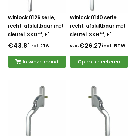
Winlock 0126 serie,
Winlock 0140 serie,
recht, afsluitbaar met
recht, afsluitbaar met
sleutel, SKG**, F1
sleutel, SKG**, F1
€
43.81
€
26.27
v.a.
incl. BTW
incl. BTW
In winkelmand
Opies selecteren