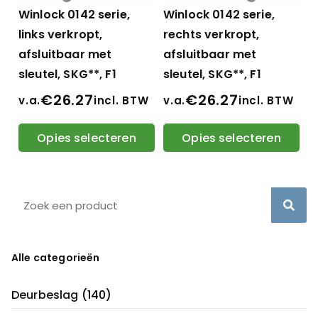
Winlock 0142 serie,
Winlock 0142 serie,
links verkropt,
rechts verkropt,
afsluitbaar met
afsluitbaar met
sleutel, SKG**, F1
sleutel, SKG**, F1
€
26.27
€
26.27
v.a.
incl. BTW
v.a.
incl. BTW
Opies selecteren
Opies selecteren
Alle categorieën
Deurbeslag
(140)