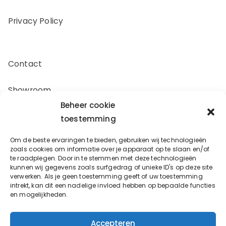
Privacy Policy
Contact
Showroom
Beheer cookie
Offerte aanvragen
toestemming
Om de beste ervaringen te bieden, gebruiken wij technologieën
Zakelijk inkopen
zoals cookies om informatie over je apparaat op te slaan en/of
te raadplegen. Door in te stemmen met deze technologieën
kunnen wij gegevens zoals surfgedrag of unieke ID's op deze site
verwerken. Als je geen toestemming geeft of uw toestemming
Oostergracht 17-10
intrekt, kan dit een nadelige invloed hebben op bepaalde functies
en mogelijkheden.
3763LX Soest
info@bouwbeslagspecialist.nl
Accepteren