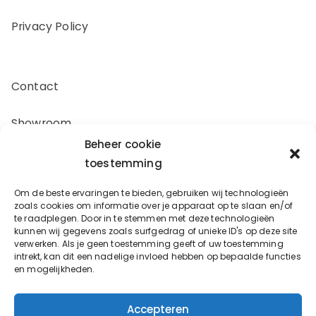
Privacy Policy
Contact
Showroom
Beheer cookie
Offerte aanvragen
toestemming
Om de beste ervaringen te bieden, gebruiken wij technologieën
Zakelijk inkopen
zoals cookies om informatie over je apparaat op te slaan en/of
te raadplegen. Door in te stemmen met deze technologieën
kunnen wij gegevens zoals surfgedrag of unieke ID's op deze site
verwerken. Als je geen toestemming geeft of uw toestemming
Oostergracht 17-10
intrekt, kan dit een nadelige invloed hebben op bepaalde functies
en mogelijkheden.
3763LX Soest
info@bouwbeslagspecialist.nl
Accepteren