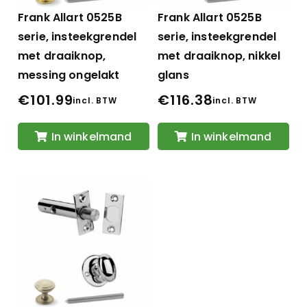
Frank Allart 0525B
Frank Allart 0525B
serie, insteekgrendel
serie, insteekgrendel
met draaiknop,
met draaiknop, nikkel
messing ongelakt
glans
€
101.99
€
116.38
incl. BTW
incl. BTW
In winkelmand
In winkelmand