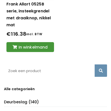
Frank Allart 0525B
serie, insteekgrendel
met draaiknop, nikkel
mat
€
116.38
incl. BTW
In winkelmand
Alle categorieën
Deurbeslag
(140)