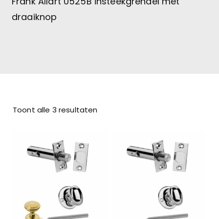
Frank Allart 0525B insteekgrendel met
draaiknop
Toont alle 3 resultaten